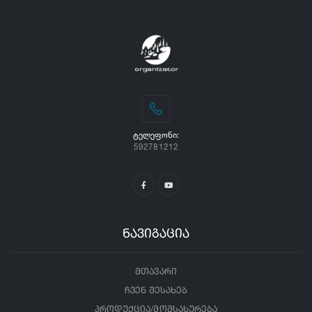
ᲢᲔᲚᲔᲤᲝᲜᲘ:
592781212
ნავიგაცია
მთავარი
ჩვენ შესახებ
პროდუქცია/მომსახურება