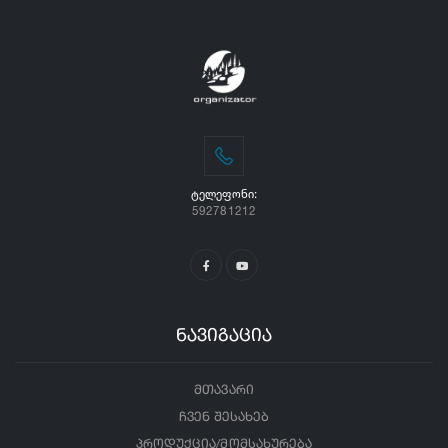
ᲢᲔᲚᲔᲤᲝᲜᲘ:
592781212
ნავიგაცია
მთავარი
ჩვენ შესახებ
პროდუქცია/მომსახურება