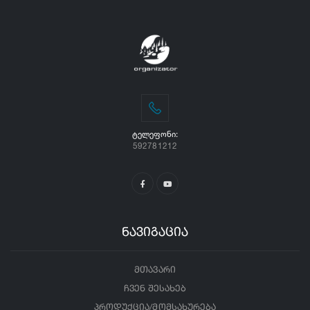
ᲢᲔᲚᲔᲤᲝᲜᲘ:
592781212
ნავიგაცია
მთავარი
ჩვენ შესახებ
პროდუქცია/მომსახურება