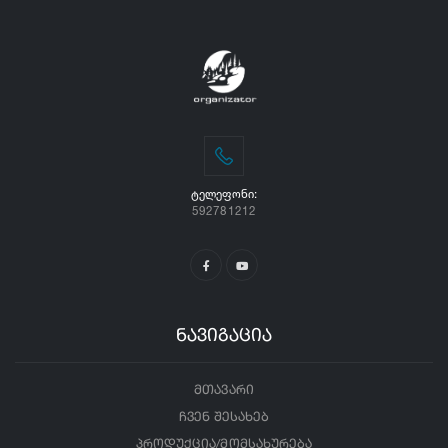
ᲢᲔᲚᲔᲤᲝᲜᲘ:
592781212
ნავიგაცია
მთავარი
ჩვენ შესახებ
პროდუქცია/მომსახურება