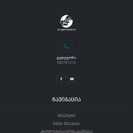
ᲢᲔᲚᲔᲤᲝᲜᲘ:
592781212
ნავიგაცია
მთავარი
ჩვენ შესახებ
პროდუქცია/მომსახურება