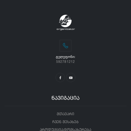
ᲢᲔᲚᲔᲤᲝᲜᲘ:
592781212
ნავიგაცია
მთავარი
ჩვენ შესახებ
პროდუქცია/მომსახურება