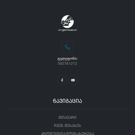
ᲢᲔᲚᲔᲤᲝᲜᲘ:
592781212
ნავიგაცია
მთავარი
ჩვენ შესახებ
პროდუქცია/მომსახურება