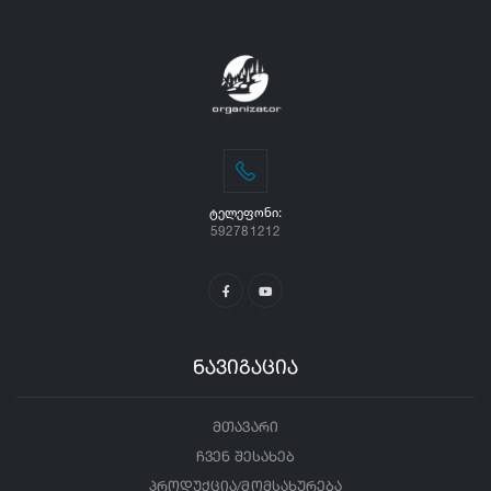
ᲢᲔᲚᲔᲤᲝᲜᲘ:
592781212
ნავიგაცია
მთავარი
ჩვენ შესახებ
პროდუქცია/მომსახურება